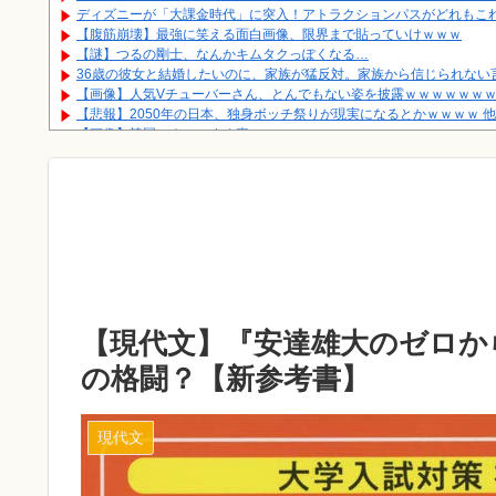
ディズニーが「大課金時代」に突入！アトラクションパスがどれもこれ
【腹筋崩壊】最強に笑える面白画像、限界まで貼っていけｗｗｗ
【謎】つるの剛士、なんかキムタクっぽくなる…
36歳の彼女と結婚したいのに、家族が猛反対。家族から信じられない
【画像】人気Vチューバーさん、とんでもない姿を披露ｗｗｗｗｗｗｗ
【悲報】2050年の日本、独身ボッチ祭りが現実になるとかｗｗｗｗ 他
【画像】韓国ソウルのすぐ裏ｗｗｗｗｗ
学校にティラノサウルスが襲来してきたときに活躍できる部活動
【画像】女さん「友達が貰った人形に盗聴器？かGPS？入ってて死ぬ
【朗報】65才から月15万年金をもらえる条件
完全フルリモートの仕事ってあるの？
Powered by livedoor 相互RSS
【現代文】『安達雄大のゼロか
の格闘？【新参考書】
現代文