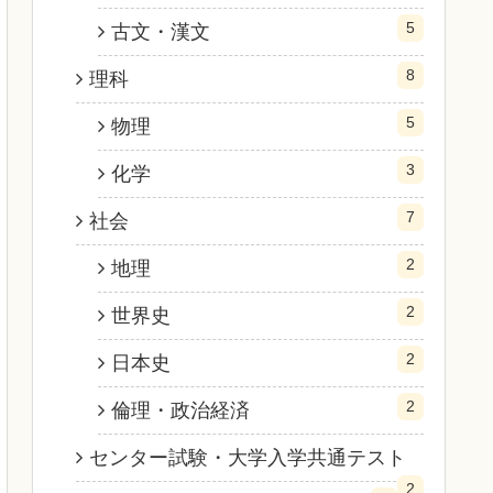
5
古文・漢文
8
理科
5
物理
3
化学
7
社会
2
地理
2
世界史
2
日本史
2
倫理・政治経済
センター試験・大学入学共通テスト
2