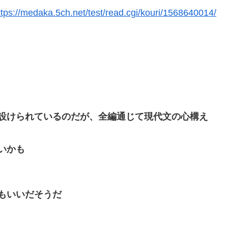
ttps://medaka.5ch.net/test/read.cgi/kouri/1568640014/
設けられているのだが、全編通じて現代文の心構え
いかも
もいいだそうだ