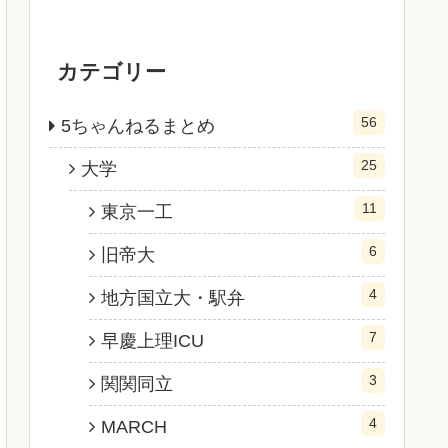
カテゴリー
56
5ちゃんねるまとめ
25
大学
11
東京一工
6
旧帝大
4
地方国立大・駅弁
7
早慶上理ICU
3
関関同立
4
MARCH