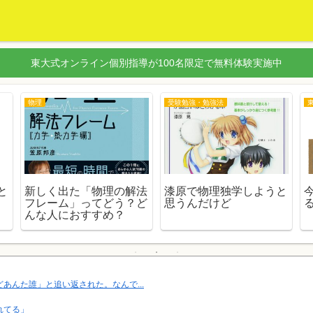
東大式オンライン個別指導が100名限定で無料体験実施中
物理
受験勉強・勉強法
と
新しく出た「物理の解法
漆原で物理独学しようと
フレーム」ってどう？ど
思うんだけど
んな人におすすめ？
んた誰」と追い返された。なんで...
れてる」