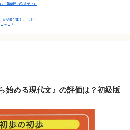
も1500円の課金チケに
言葉が飛び出した… 他
ｗｗｗ 他
w」男さん「あの…」
ら始める現代文』の評価は？初級版