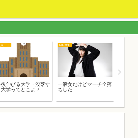
東京一工
MARCH
数学
今後伸びる大学・没落す
一浪女だけどマーチ全落
数学プ
る大学ってどこよ？
ちした
どう？
なせる