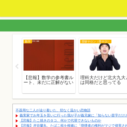
数学
受験サロン（受サロ）
で例える
【悲報】数学の参考書ル
理科大だけど北大九大
77セン
ート、未だに正解がない
は同格だと思ってる
不器用な二人が辿り着いた、切なく温かい恋物語
義実家でお年玉を貰いに行った我が子が義兄嫁に「知らない苗字だけどあ
【悲報】たこ焼きのタコ、何かで代替できないものか
【悲報】岸谷蘭丸、たばこ税を根拠に「喫煙者の権利がマジで侵害さ