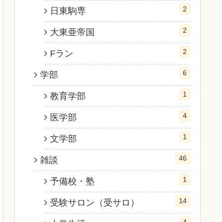
2
日東駒専
2
大東亜帝国
2
Fラン
6
学部
1
教育学部
4
医学部
1
文学部
46
雑談
1
予備校・塾
14
受験サロン（受サロ）
4