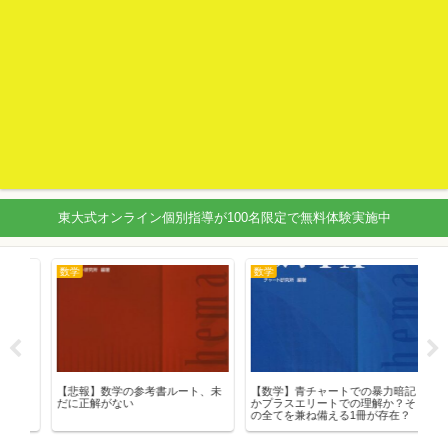
東大式オンライン個別指導が100名限定で無料体験実施中
数学
数学
医
【悲報】数学の参考書ルート、未
【数学】青チャートでの暴力暗記
ニ
だに正解がない
かプラスエリートでの理解か？そ
っ
の全てを兼ね備える1冊が存在？