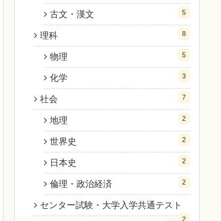
5
古文・漢文
8
理科
5
物理
3
化学
7
社会
2
地理
2
世界史
2
日本史
2
倫理・政治経済
センター試験・大学入学共通テスト
2