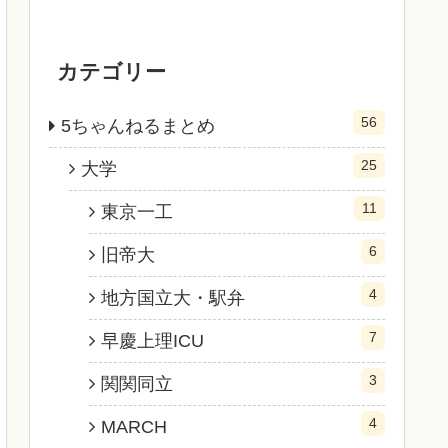
カテゴリー
56
5ちゃんねるまとめ
25
大学
11
東京一工
6
旧帝大
4
地方国立大・駅弁
7
早慶上理ICU
3
関関同立
4
MARCH