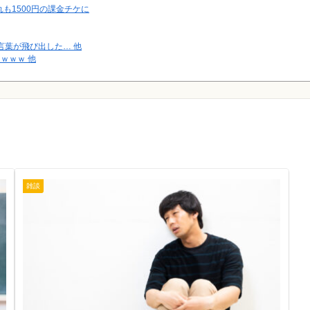
も1500円の課金チケに
言葉が飛び出した… 他
ｗｗｗ 他
w」男さん「あの…」
雑談