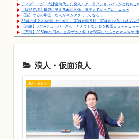
ディズニーが「大課金時代」に突入！アトラクションパスがどれもこれ
【腹筋崩壊】最強に笑える面白画像、限界まで貼っていけｗｗｗ
【謎】つるの剛士、なんかキムタクっぽくなる…
36歳の彼女と結婚したいのに、家族が猛反対。家族から信じられない
【画像】人気Vチューバーさん、とんでもない姿を披露ｗｗｗｗｗｗｗ
【悲報】2050年の日本、独身ボッチ祭りが現実になるとかｗｗｗｗ 他
【画像】韓国ソウルのすぐ裏ｗｗｗｗｗ
学校にティラノサウルスが襲来してきたときに活躍できる部活動
【画像】女さん「友達が貰った人形に盗聴器？かGPS？入ってて死ぬ
【朗報】65才から月15万年金をもらえる条件
完全フルリモートの仕事ってあるの？
浪人・仮面浪人
Powered by livedoor 相互RSS
浪人・仮面浪人