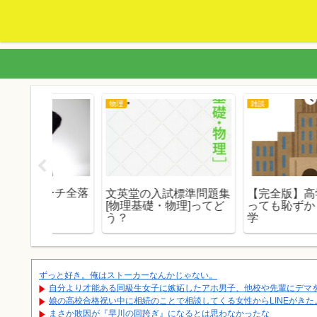
東京一工
数学
理の解法
東大生だけど東大はやめ
数学プラスエリートっ
どう？ど
とけ
どう？使用方法や使い
め？
なせる層は？
ずっと好き。俺はストーカーなんかじゃない。
自分より才能ある同級生女子に嫉妬したアホ男子、他校や先輩にデマを吹
娘の高校合格祝い中に相続のことで相談してくる女性からLINEがきた。
まさか敗因が『早川の回跨ぎ』になるとは思わなかったな