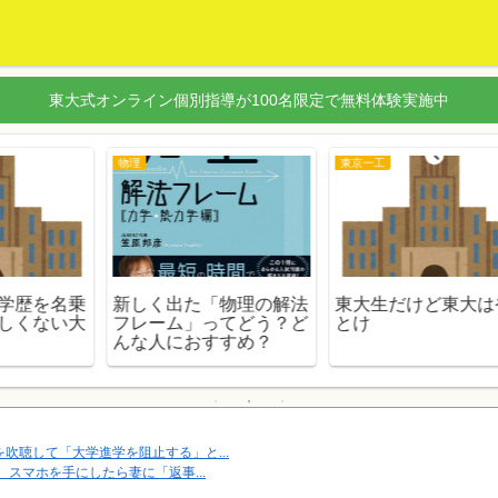
東大式オンライン個別指導が100名限定で無料体験実施中
受験サロン（受サロ）
現代文
て
神戸大学と上智大学どち
【現代文】現代文の参考
こ
らが格上ですか？ー入試
書を何冊やっても成績が
難易度や偏差値レベル、
安定しない人におすすめ
就職の強さを比べると
は〇〇先生の書いたあの
参考書【おすすめ参考
書】
聴して「大学進学を阻止する」と...
スマホを手にしたら妻に「返事...