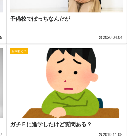
予備校でぼっちなんだが
15
2020.04.04
質問ある？
ガチＦに進学したけど質問ある？
17
2019.11.08