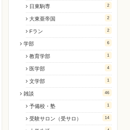
2
日東駒専
2
大東亜帝国
2
Fラン
6
学部
1
教育学部
4
医学部
1
文学部
46
雑談
1
予備校・塾
14
受験サロン（受サロ）
4