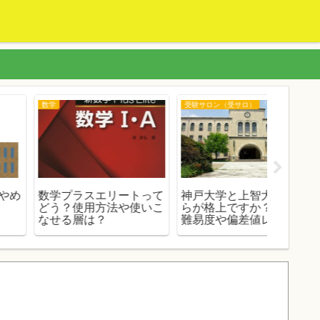
東京一工
数学
受験サロン
数学で良問が多い大学
【悲報】数学の参考書ル
今後伸
ート、未だに正解がない
る大学