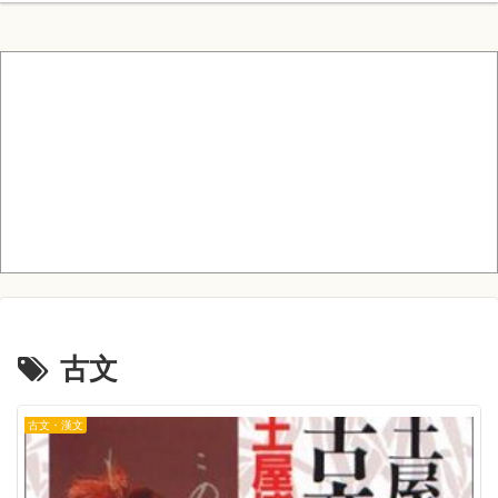
古文
古文・漢文