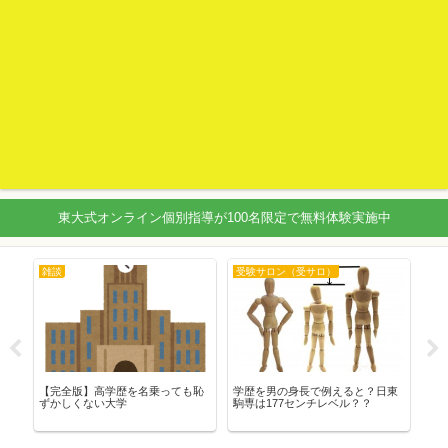
東大式オンライン個別指導が100名限定で無料体験実施中
ロ）
数学
現代文
例えると？日東
【数学】青チャートでの暴力暗記
【現代文】現代文の参考書を
レベル？？
かプラスエリートでの理解か？そ
やっても成績が安定しない人
の全てを兼ね備える1冊が存在？
すすめは〇〇先生の書いたあ
考書【おすすめ参考書】