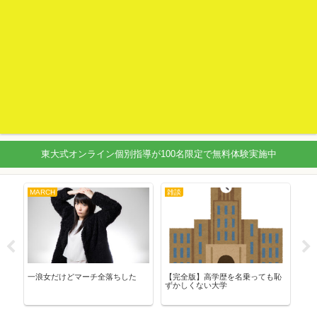
東大式オンライン個別指導が100名限定で無料体験実施中
雑談
数学
受験
【完全版】高学歴を名乗っても恥
数学プラスエリートってどう？使
残念
ずかしくない大学
用方法や使いこなせる層は？
書い